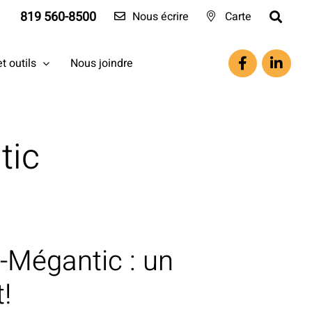
819 560-8500
Nous écrire
Carte
 outils
Nous joindre
tic
-Mégantic : un
!