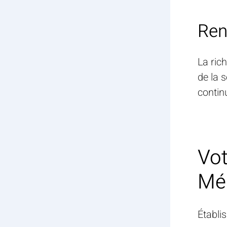
Ren
La ric
de la 
contin
Vot
Mé
Établi