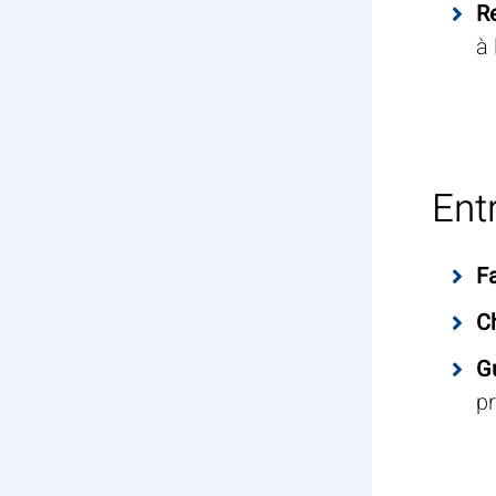
R
à 
Ent
Fa
C
Gu
pr