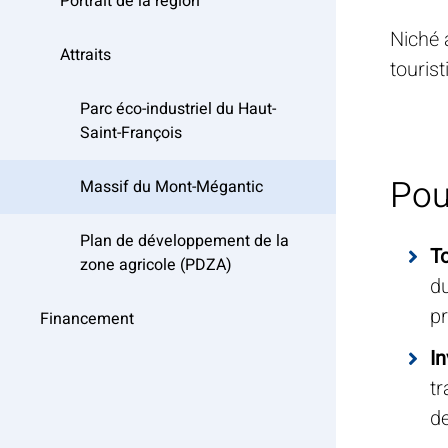
Portrait de la région
Niché 
Attraits
touris
Parc éco-industriel du Haut-
Saint-François
Pou
Massif du Mont-Mégantic
Plan de développement de la
To
zone agricole (PDZA)
du
pr
Financement
In
tr
de